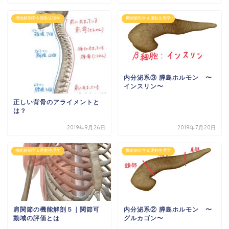
機能解剖学＆運動生理学
機能解剖学＆運動生理学
内分泌系③ 膵島ホルモン 〜
インスリン〜
正しい背骨のアライメントと
は？
2019年9月26日
2019年7月20日
機能解剖学＆運動生理学
機能解剖学＆運動生理学
肩関節の機能解剖５｜関節可
内分泌系② 膵島ホルモン 〜
動域の評価とは
グルカゴン〜