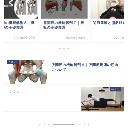
関節の機能解剖８｜腱
肩関節の機能解剖７｜腱
関節運動と脂肪組織
断裂の基礎知識
板の基礎知識
2021年9月25日
2021年9月8日
2022年3
股関節の機能解剖４｜股関節周囲の筋肉
について
スワン