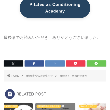
Pilates as Conditioning
Academy
最後までお読みいただき、ありがとうございました。
HOME
機能解剖学＆運動生理学
呼吸器４｜酸素の運搬役
RELATED POST
解剖学＆運動生理学
機能解剖学＆運動生理学
News & お知らせ