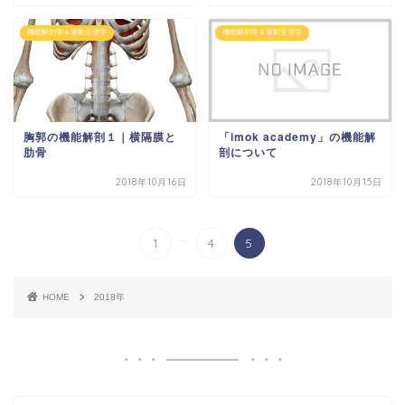
機能解剖学＆運動生理学
機能解剖学＆運動生理学
胸郭の機能解剖１｜横隔膜と
「imok academy」の機能解
肋骨
剖について
2018年10月16日
2018年10月15日
...
1
4
5
HOME
2018年